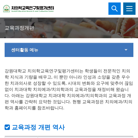
강
통
합
원
검
색
교육과정개편
대
열
기
학
센터활동 메뉴
교
강
강원대학교 치의학교육연구및평가센터는 학생들이 전문적인 치의
학 지식과 기량을 배우고, 이 뿐만 아니라 인성과 소양을 갖춘 우수
한 치과의사로 성장할 수 있도록, 시대의 변화와 요구에 맞추어 끊임
릉
없이 치과대학 치의예과/치의학과의 교육과정을 재정비해 왔습니
다. 아래는 강원대학교 치과대학 치의예과/치의학과의 교육과정 개
캠
편 역사를 간략히 요약한 것입니다. 현행 교육과정은 치의예과/치의
학과 홈페이지를 참조바랍니다.
퍼
스
교육과정 개편 역사