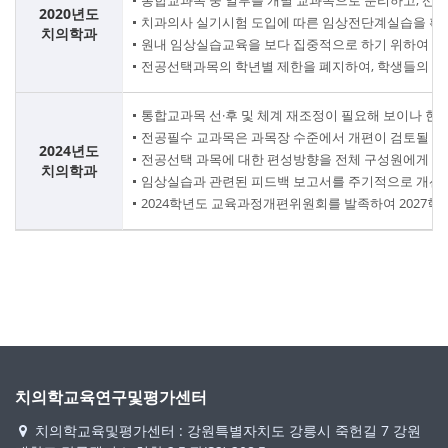
센
통합교과목 중 일부를 개별 교과목으로 분리하고, 선후
2020년도
치과의사 실기시험 도입에 따른 임상전단계실습을 확대
치의학과
터
원내 임상실습교육을 보다 집중적으로 하기 위하여 임
전공선택과목의 학년별 제한을 폐지하여, 학생들의 선
통합교과목 선·후 및 체계 재조정이 필요해 보이나 현
전공필수 교과목은 과목장 수준에서 개편이 검토될 수 
2024년도
전공선택 과목에 대한 편성방향을 전체 구성원에게 회람
치의학과
임상실습과 관련된 피드백 보고서를 주기적으로 개선할
2024학년도 교육과정개편위원회를 발족하여 2027
치의학교육연구및평가센터
치의학교육및평가센터 : 강원특별자치도 강릉시 죽헌길 7 강원