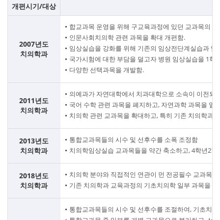
치
개편시기/대상
의
합교과목 운영을 위해 구교육과정에 있던 교과목의 전체
인문사회치의학 관련 과목을 확대 개편함.
학
2007년도
임상실습을 강화를 위해 기존의 임상전단계실습과 임상실습
치의학과
국가시험에 대한 부담을 덜고자 병원 임상실습을 1학기
교
다양한 선택과목을 개발함.
육
의예과가 자연대학에서 치과대학으로 소속이 이전되는
2011년도
국어 수학 관련 과목을 폐지하고, 자연과학 과목을 일
연
치의학과
치의학 관련 교과목을 확대하고, 특히 기존 치의학과
구
통합교과목들의 시수 및 선후수를 소폭 조정함
2013년도
및
치의학과
치의학임상실습 교과목들을 약간 축소하고, 4학년2
평
치의학 분야와 직접적인 연관이 먼 전공필수 교과목, 그
2018년도
치의학과
기존 치의학과 교육과정의 기초치의학 일부 과목을 치
가
통합교과목들의 시수 및 선후수를 조절하여, 기초치의